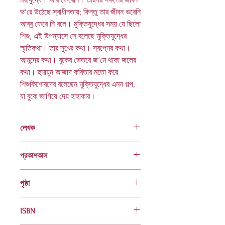
ভ’রে উঠেছে স্বাধীনতায়; কিন্তু তার জীবন ভরেনি
আব্বু ফেরে নি বলে। মুক্তিযুদ্ধের সময় যে ছিলো
শিশু, এই উপন্যাসে সে বলেছে মুক্তিযুদ্ধের
স্মৃতিকথা। তার সুখের কথা। স্বপ্নের কথা।
আনন্দের কথা। বুকের ভেতরে জ’মে থাকা জলের
কথা। হুমায়ুন আজাদ কবিতার মতো করে
শিশুকিশোরদের বলেছেন মুক্তিযুদ্ধের এমন গল্প,
যা বুকে জাগিয়ে দেয় হাহাকার।
লেখক
হুমায়ুন আজাদ
প্রকাশকাল
১ম সচিত্র সংস্করণ : সেপ্টেম্বর ২০২২
পৃষ্ঠা
১১২
ISBN