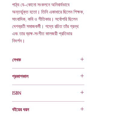
পাঠ্য যে–কোনো সংকলনে অনিবার্যভাবে
অন্তর্ভুক্ত হতো। তিনি একাধারে ছিলেন শিক্ষক,
সাংবাদিক, কবি ও গীতিকার। সর্বোপরি ছিলেন
দেশব্রতী সমাজকর্মী। গদ্যে রচিত তাঁর গ্রন্থ
এবং তার ব্রক্ষ-সংগীত কালজয়ী প্রতিভার
নিদর্শন।
লেখক
সুশান্ত সরকার
প্রকাশকাল
২০১৬
ISBN
978 984 04 1853 4
বইয়ের ধরন
হার্ডকভার
Socials