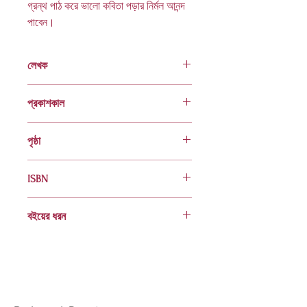
গ্রন্থ পাঠ করে ভালো কবিতা পড়ার নির্মল আনন্দ
পাবেন।
লেখক
মোনায়েম সরকার
প্রকাশকাল
ফেব্রুয়ারি ২০২০
পৃষ্ঠা
৪৮
ISBN
978 984 04 2530 3
বইয়ের ধরন
হার্ডকভার
Socials