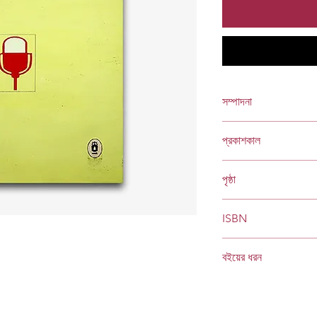
সম্পাদনা
তারেক মাহমুদ
প্রকাশকাল
ফেব্রুয়ারি ২০১৩
পৃষ্ঠা
১৭৪
ISBN
978 984 04 1978 4
বইয়ের ধরন
হার্ডকভার
Socials