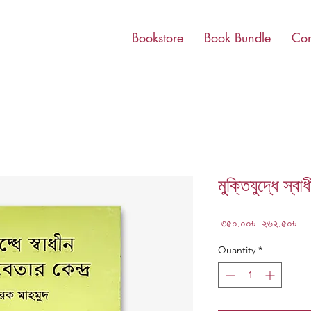
Bookstore
Book Bundle
Con
মুক্তিযুদ্ধে স্বা
Regular
Sa
 ৩৫০.০০৳ 
২৬২.৫০৳
Price
Pri
Quantity
*