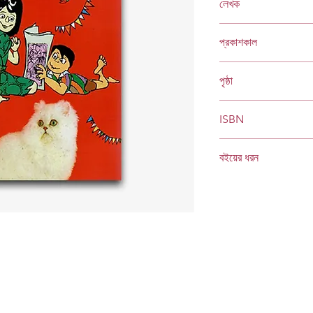
লেখক
লুৎফর রহমান রিটন
প্রকাশকাল
ফেব্রুয়ারি ২০১৩
পৃষ্ঠা
১৬
ISBN
978 984 04 1588 5
বইয়ের ধরন
হার্ডকভার
Socials