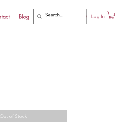
tact
Blog
Log In
e
Out of Stock