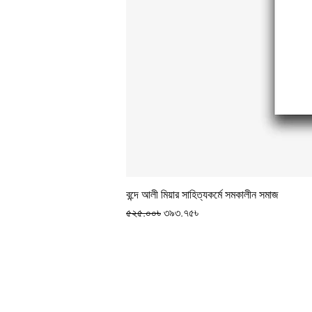
বন্দে আলী মিয়ার সাহিত্যকর্মে সমকালীন সমাজ
Regular Price
Sale Price
৫২৫.০০৳
৩৯৩.৭৫৳