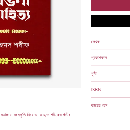
লেখক
আহমদ শরীফ
প্রকাশকাল
ফেব্রুয়ারি ২০১১
পৃষ্ঠা
৭২
ISBN
978 984 04 1372 0
বইয়ের ধরন
্য, সমাজ ও সংস্কৃতি নিয়ে ড. আহমদ শরীফের গভীর
হার্ডকভার
Socials