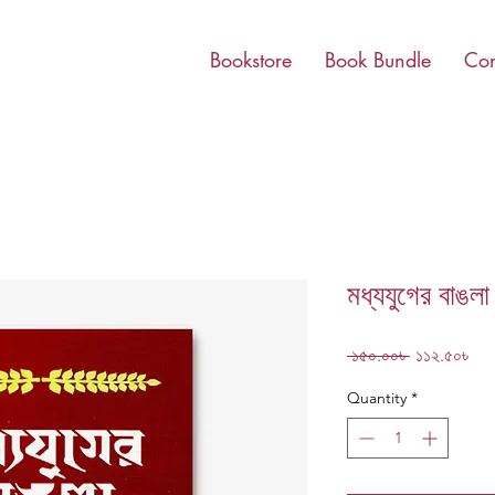
Bookstore
Book Bundle
Con
মধ্যযুগের বাঙলা
Regular
Sal
 ১৫০.০০৳ 
১১২.৫০৳
Price
Pri
Quantity
*