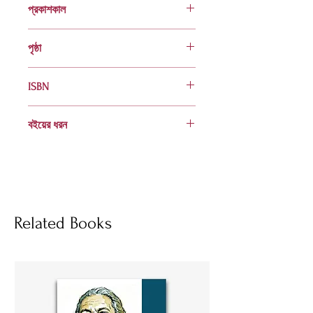
প্রকাশকাল
ফেব্রুয়ারি ২০০০
পৃষ্ঠা
২৪
ISBN
984 401 577 4
বইয়ের ধরন
হার্ডকভার
Socials
Related Books