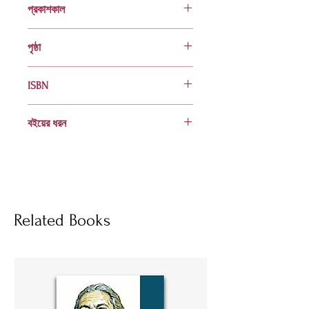
প্রকাশকাল
ফেব্রুয়ারি ২০১৫
পৃষ্ঠা
১২৬
ISBN
978 984 04 1795 7
বইয়ের ধরন
হার্ডকভার
Socials
Related Books