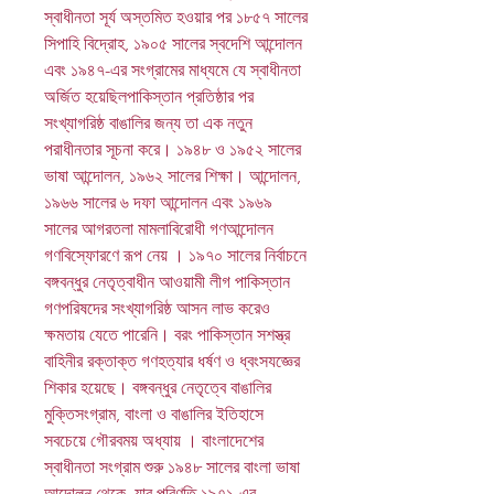
স্বাধীনতা সূর্য অস্তমিত হওয়ার পর ১৮৫৭ সালের
সিপাহি বিদ্রোহ, ১৯০৫ সালের স্বদেশি আন্দোলন
এবং ১৯৪৭-এর সংগ্রামের মাধ্যমে যে স্বাধীনতা
অর্জিত হয়েছিলপাকিস্তান প্রতিষ্ঠার পর
সংখ্যাগরিষ্ঠ বাঙালির জন্য তা এক নতুন
পরাধীনতার সূচনা করে। ১৯৪৮ ও ১৯৫২ সালের
ভাষা আন্দোলন, ১৯৬২ সালের শিক্ষা। আন্দোলন,
১৯৬৬ সালের ৬ দফা আন্দোলন এবং ১৯৬৯
সালের আগরতলা মামলাবিরােধী গণআন্দোলন
গণবিস্ফোরণে রূপ নেয় । ১৯৭০ সালের নির্বাচনে
বঙ্গবন্ধুর নেতৃত্বাধীন আওয়ামী লীগ পাকিস্তান
গণপরিষদের সংখ্যাগরিষ্ঠ আসন লাভ করেও
ক্ষমতায় যেতে পারেনি। বরং পাকিস্তান সশস্ত্র
বাহিনীর রক্তাক্ত গণহত্যার ধর্ষণ ও ধ্বংসযজ্ঞের
শিকার হয়েছে। বঙ্গবন্ধুর নেতৃত্বে বাঙালির
মুক্তিসংগ্রাম, বাংলা ও বাঙালির ইতিহাসে
সবচেয়ে গৌরবময় অধ্যায় । বাংলাদেশের
স্বাধীনতা সংগ্রাম শুরু ১৯৪৮ সালের বাংলা ভাষা
আন্দোলন থেকে, যার পরিণতি ১৯৭১-এর