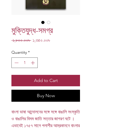
মুক্তিযুদ্ধ-সমগ্র
Regular
Sale
 ১,৮০০.০০৳ 
১,৩৫০.০০৳
Price
Price
Quantity
*
Add to Cart
Buy Now
বাংলা ভাষা আন্দোলনের সঙ্গে সঙ্গে বাঙালি সংস্কৃতি
ও বাঙালির বিসম জাতি সত্তার জাগরণ ঘটে ।
এভাবেই ১৭৫৭ সালে পলাশীর আম্রকাননে বাংলার