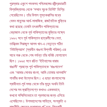
পুরস্কার একুশে পদকসহ পশ্চিমবঙ্গের রবীন্দ্রভারতী
বিশ্ববিদ্যালয় থেকে ‘সম্মান সূচক ডিলিট’ ডিগ্রি
পেয়েছিলেন। তাঁর বিশাল পুস্তকরাশির মধ্যে
যেমন মানুষের আর্থ-সামাজিক, রাজনৈতিক মু্ক্তির
কথা রয়েছে তেমনি তৎকালীন পাকিস্তানের
বেড়াজাল থেকে পূর্ব পাকিস্তানের মুক্তির লক্ষ্যে
১৯৬২ সনে পূর্ব পাকিস্তান ছাত্রলীগের নেতা,
তাত্ত্বিক সিরাজুল আলম খান-এ নেতৃত্বে গঠিত
‘নিউক্লিয়াস’ (স্বাধীন বাঙলা বিপ্লবী পরিষদ)-এর
সাথে শুরু থেকে শেষ পর্যন্ত তাঁর ঘনিষ্ঠ যোগাযোগ
ছিল। ১৯৬৫ সনে রচিত ‘ইতিহাসের ধারায়
বাঙালী’ প্রবন্ধে পূর্ব পাকিস্তানকে ‘বাঙলাদেশ’
এবং ‘আমার সোনার বাংলা, আমি তোমায় ভালবাসি’
গানটির কথা উল্লেখ ছিল। এ ছাড়া বাংলাদেশের
স্বাধীনতা-পূর্ব সময় থেকে তাঁর মৃত্যু অবধি তিনি
দেশের সব ক্রান্তিলগ্নে কখনও এককভাবে,
কখনো সম্মিলিতভাবে তা প্রশমনের জন্য এগিয়ে
এসেছিলেন। উপমহাদেশের সাহিত্য, সংস্কৃতি ও
রাজনীতি ক্ষেত্রে অসামান্য পণ্ডিত, বিদ্রোহী,