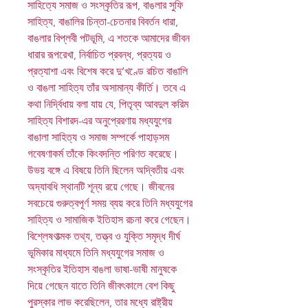
সাহিত্যে সমাজ ও সংস্কৃতির রূপ, বাঙলার সুফি
সাহিত্য, বাঙালির চিন্তা-চেতনার বিবর্তন ধারা,
বাঙলার বিপ্লবী পটভূমি, এ শতকে আমাদের জীবন
ধারার রূপরেখা, নির্বাচিত প্রবন্ধ, প্রত্যয় ও
প্রত্যাশা এবং বিশেষ করে দু’খণ্ডে রচিত বাঙালি
ও বাঙলা সাহিত্য তাঁর অসামান্য কীর্তি। তবে এ
কথা নির্দ্বিধায় বলা যায় যে, পিতৃব্য আবদুল করিম
সাহিত্য বিশারদ-এর অনুপ্রেরণায় মধ্যযুগের
বাঙালা সাহিত্য ও সমাজ সম্পর্কে পাহাড়সম
গবেষণাকর্ম তাঁকে কিংবদন্তি পরিণত করেছে।
উভয় বঙ্গে এ বিষয়ে তিনি ছিলেন অদ্বিতীয় এবং
অদ্যাবধি স্থানটি শূন্য রয়ে গেছে। জীবনের
সবচেয়ে গুরুত্বপূর্ণ সময় ব্যয় করে তিনি মধ্যযুগের
সাহিত্য ও সামাজিক ইতিহাস রচনা করে গেছেন।
বিশ্লেষণাত্মক তথ্য, তত্ত্ব ও যুক্তি সমৃদ্ধ দীর্ঘ
ভূমিকার মাধ্যমে তিনি মধ্যযুগের সমাজ ও
সংস্কৃতির ইতিহাস বাঙলা ভাষা-ভাষী মানুষকে
দিয়ে গেছেন যাতে তিনি জীবৎকালে বেশ কিছু
পুরস্কার লাভ করেছিলেন, তার মধ্যে রাষ্ট্রীয়