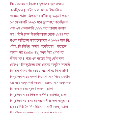
প্রিয় হওয়ার দুর্বলতাকে ঘৃণাভরে প্রত্যাখ্যান
করেছিলেন। পণ্ডিত ও বয়স্ক বিদ্রোহী ড.
আহমদ শরীফ চট্টগ্রামের পটিয়া সুচক্রচন্ডী গ্রামে
১৩ ফেব্রুয়ারি ১৯২১ সনে জন্মগ্রহণ করেছিলেন
এবং ২৪ ফেব্রুয়ারি ১৯৯৯ সনে ঢাকায় প্রয়াত
হন। তিনি ঢাকা বিশ্ববিদ্যালয় থেকে ১৯৪৪ সনে
বাঙলা সাহিত্যে স্নাতকোত্তর ও ১৯৬৭ সনে পি.
এইচ. ডি ডিগ্রি অর্জন করেছিলেন। কলেজে
অধ্যাপনার (১৯৪৫-৪৯) মধ্য দিয়ে পেশাগত
জীবন শুরু। পরে এক বছরের কিছু বেশি সময়
রেডিও পাকিস্তানের ঢাকা কেন্দ্রে অনুষ্ঠান সহকারী
হিসেবে থাকার পর ১৯৫০-এর শেষের দিকে ঢাকা
বিশ্ববিদ্যালয়ের বাঙলা বিভাগে যোগ দিয়ে একটানা
৩৪ বছর অধ্যাপনা করেন। ১৯৮৩ সনে অধ্যাপক
হিসেবে অবসর গ্রহণ করেন। ঢাকা
বিশ্ববিদ্যালয়ের শিক্ষক সমিতির সভাপতি, ঢাকা
বিশ্ববিদ্যালয় ক্লাবের সভাপতি ও কলা অনুষদের
চারবার নির্বাচিত ডিন ছিলেন। সেই সাথে, ‘ঢাকা
বিশ্ববিদ্যালয় অধ্যাদেশ ১৯৭৩’ প্রণয়ন ও