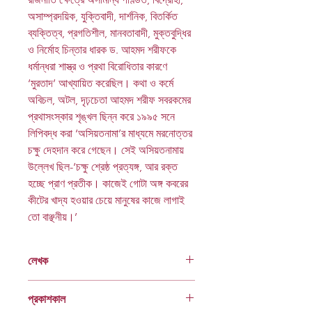
অসাম্প্রদয়িক, যুক্তিবাদী, দার্শনিক, বিতর্কিত
ব্যক্তিত্ব, প্রগতিশীল, মানবতাবাদী, মুক্তবুদ্ধির
ও নির্মোহ চিন্তার ধারক ড. আহমদ শরীফকে
ধর্মান্ধরা শাস্ত্র ও প্রথা বিরোধিতার কারণে
‘মুরতাদ’ আখ্যায়িত করেছিল। কথা ও কর্মে
অবিচল, অটল, দৃঢ়চেতা আহমদ শরীফ সবরকমের
প্রথাসংস্কার শৃঙ্খল ছিন্ন করে ১৯৯৫ সনে
লিপিবদ্ধ করা ‘অসিয়তনামা’র মাধ্যমে মরনোত্তর
চক্ষু দেহদান করে গেছেন। সেই অসিয়তনামায়
উল্লেখ ছিল-‘চক্ষু শ্রেষ্ঠ প্রত্যঙ্গ, আর রক্ত
হচ্ছে প্রাণ প্রতীক। কাজেই গোটা অঙ্গ কবরের
কীটের খাদ্য হওয়ার চেয়ে মানুষের কাজে লাগাই
তো বাঞ্ছনীয়।’
লেখক
আহমদ শরীফ
প্রকাশকাল