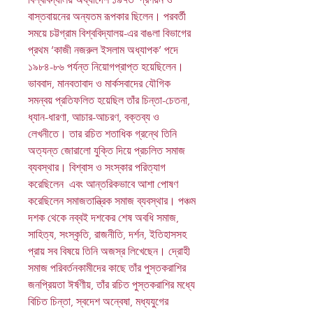
বাস্তবায়নের অন্যতম রূপকার ছিলেন। পরবর্তী
সময়ে চট্টগ্রাম বিশ্ববিদ্যালয়-এর বাঙলা বিভাগের
প্রথম ‘কাজী নজরুল ইসলাম অধ্যাপক’ পদে
১৯৮৪-৮৬ পর্যন্ত নিয়োগপ্রাপ্ত হয়েছিলেন।
ভাববাদ, মানবতাবাদ ও মার্কসবাদের যৌগিক
সমন্বয় প্রতিফলিত হয়েছিল তাঁর চিন্তা-চেতনা,
ধ্যান-ধারণা, আচার-আচরণ, বক্তব্য ও
লেখনীতে। তার রচিত শতাধিক গ্রন্থে তিনি
অত্যন্ত জোরালো যুক্তি ‍দিয়ে প্রচলিত সমাজ
ব্যবস্থার। বিশ্বাস ও সংস্কার পরিত্যাগ
করেছিলেন এবং আন্তরিকভাবে আশা পোষণ
করেছিলেন সমাজতান্ত্রিক সমাজ ব্যবস্থার। পঞ্চম
দশক থেকে নব্বই দশকের শেষ অবধি সমাজ,
সাহিত্য, সংস্কৃতি, রাজনীতি, দর্শন, ইতিহাসসহ
প্রায় সব বিষয়ে তিনি অজস্র লিখেছেন। দ্রোহী
সমাজ পরিবর্তনকামীদের কাছে তাঁর পুস্তকরাশির
জনপ্রিয়তা ঈর্ষণীয়, তাঁর রচিত পুস্তকরাশির মধ্যে
বিচিত চিন্তা, স্বদেশ অন্বেষা, মধ্যযুগের