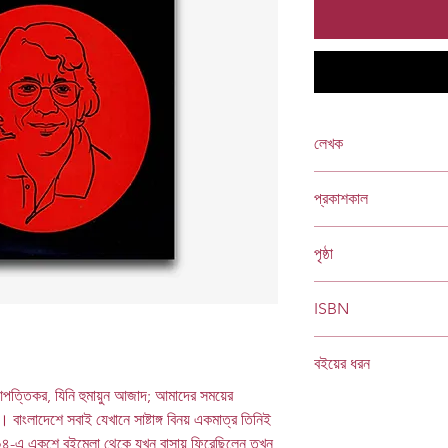
লেখক
হুমায়ুন আজাদ
প্রকাশকাল
২০০৫
পৃষ্ঠা
৫৯৬
ISBN
978 984 401 847 1
বইয়ের ধরন
আপত্তিকর, যিনি হুমায়ুন আজাদ; আমাদের সময়ের
হার্ডকভার
Socials
। বাংলাদেশে সবাই যেখানে সাষ্টাঙ্গ বিনয় একমাত্র তিনিই
০৪-এ একুশে বইমেলা থেকে যখন বাসায় ফিরেছিলেন তখন