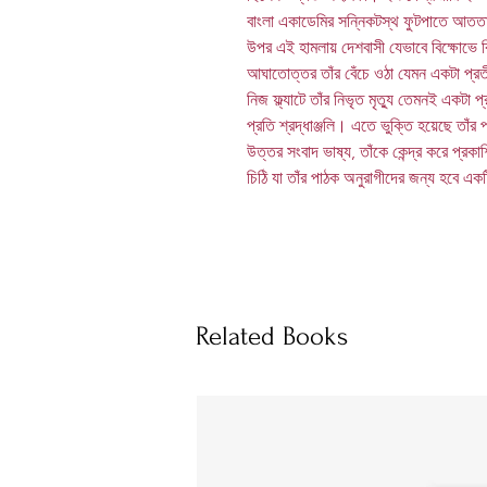
বাংলা একাডেমির সন্নিকটস্থ ফুটপাতে আততায়ী
উপর এই হামলায় দেশবাসী যেভাবে বিক্ষোভে 
আঘাতোত্তর তাঁর বেঁচে ওঠা যেমন একটা প্রতী
নিজ ফ্ল্যাটে তাঁর নিভৃত মৃত্যু তেমনই একটা প
প্রতি শ্রদ্ধাঞ্জলি। এতে ভুক্তি হয়েছে তাঁর
উত্তর সংবাদ ভাষ্য, তাঁকে কেন্দ্র করে প্রক
চিঠি যা তাঁর পাঠক অনুরাগীদের জন্য হবে এ
Related Books